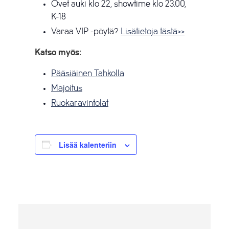
Ovet auki klo 22, showtime klo 23.00,
K-18
Varaa VIP -pöytä?
Lisätietoja tästä>>
Katso myös:
Pääsiäinen Tahkolla
Majoitus
Ruokaravintolat
Lisää kalenteriin