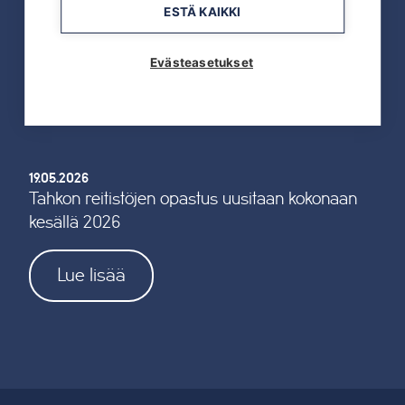
19.05.2026
ESTÄ KAIKKI
TAHKOcom palkittiin Vuoden Digiyrityksenä
Evästeasetukset
Lue lisää
19.05.2026
Tahkon reitistöjen opastus uusitaan kokonaan
kesällä 2026
Lue lisää