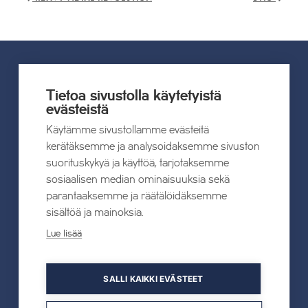
UUTISET
Tietoa sivustolla käytetyistä
evästeistä
Käytämme sivustollamme evästeitä
Kaikki uutiset
kerätäksemme ja analysoidaksemme sivuston
suorituskykyä ja käyttöä, tarjotaksemme
22.07.2026
sosiaalisen median ominaisuuksia sekä
Tahkon Talviteatterissa nauretaan
parantaaksemme ja räätälöidäksemme
suomalaiselle arjelle
sisältöä ja mainoksia.
Lue lisää
Lue lisää
SALLI KAIKKI EVÄSTEET