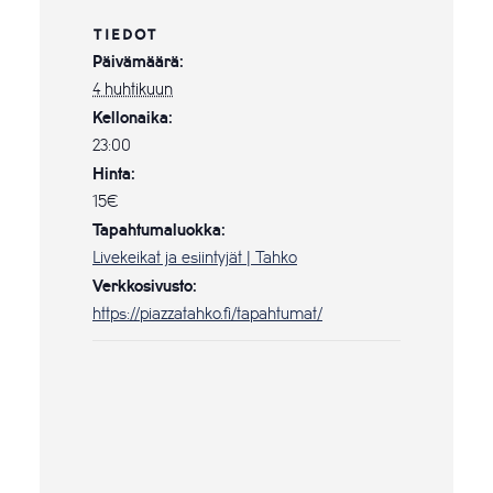
TIEDOT
Päivämäärä:
4 huhtikuun
Kellonaika:
23:00
Hinta:
15€
Tapahtumaluokka:
Livekeikat ja esiintyjät | Tahko
Verkkosivusto:
https://piazzatahko.fi/tapahtumat/