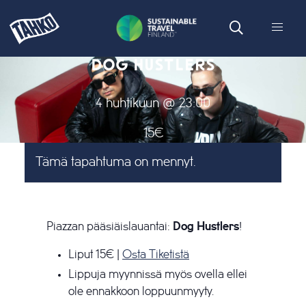
DOG HUSTLERS
4 huhtikuun @ 23:00
15€
Tämä tapahtuma on mennyt.
Piazzan pääsiäislauantai:
Dog Hustlers
!
Liput 15€ |
Osta Tiketistä
Lippuja myynnissä myös ovella ellei
ole ennakkoon loppuunmyyty.