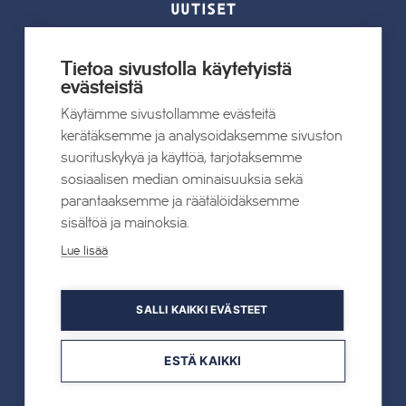
UUTISET
Kaikki uutiset
Tietoa sivustolla käytetyistä
evästeistä
22.07.2026
Käytämme sivustollamme evästeitä
Tahkon Talviteatterissa nauretaan
kerätäksemme ja analysoidaksemme sivuston
suomalaiselle arjelle
suorituskykyä ja käyttöä, tarjotaksemme
sosiaalisen median ominaisuuksia sekä
parantaaksemme ja räätälöidäksemme
Lue lisää
sisältöä ja mainoksia.
Lue lisää
19.05.2026
SALLI KAIKKI EVÄSTEET
TAHKOcom palkittiin Vuoden Digiyrityksenä
ESTÄ KAIKKI
Lue lisää