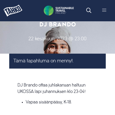
DJ BRANDO
22 kesäkuun, 2023 @ 23:00
Maksuton
Tämä tapahtuma on mennyt.
DJ Brando ottaa juhlakansan haltuun
UKOSSA läpi juhannuksen klo 23-04!
Vapaa sisäänpääsy, K-18.