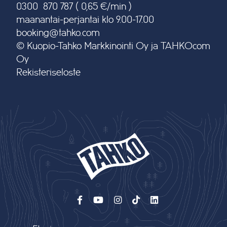
0300 870 787 ( 0,65 €/min )
maanantai-perjantai klo 9.00-17.00
booking@tahko.com
© Kuopio-Tahko Markkinointi Oy ja TAHKOcom
Oy
Rekisteriseloste