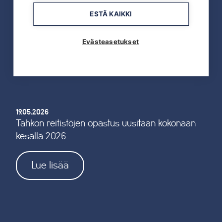
ESTÄ KAIKKI
19.05.2026
TAHKOcom palkittiin Vuoden Digiyrityksenä
Evästeasetukset
Lue lisää
19.05.2026
Tahkon reitistöjen opastus uusitaan kokonaan
kesällä 2026
Lue lisää