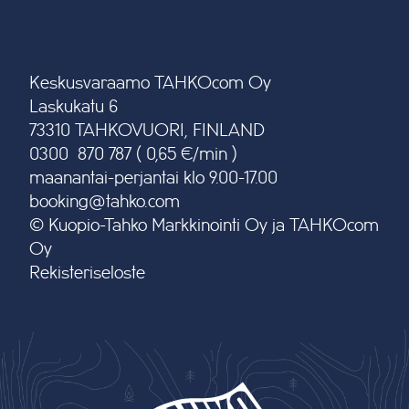
Keskusvaraamo TAHKOcom Oy
Laskukatu 6
73310 TAHKOVUORI, FINLAND
0300 870 787 ( 0,65 €/min )
maanantai-perjantai klo 9.00-17.00
booking@tahko.com
© Kuopio-Tahko Markkinointi Oy ja TAHKOcom
Oy
Rekisteriseloste