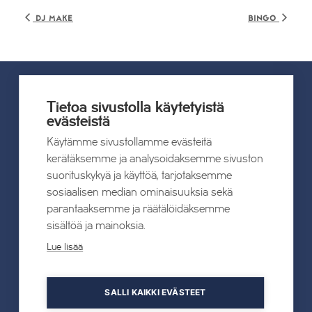
DJ Make
Bingo
Tietoa sivustolla käytetyistä
UUTISET
evästeistä
Käytämme sivustollamme evästeitä
Kaikki uutiset
kerätäksemme ja analysoidaksemme sivuston
suorituskykyä ja käyttöä, tarjotaksemme
sosiaalisen median ominaisuuksia sekä
22.07.2026
parantaaksemme ja räätälöidäksemme
Tahkon Talviteatterissa nauretaan
sisältöä ja mainoksia.
suomalaiselle arjelle
Lue lisää
Lue lisää
SALLI KAIKKI EVÄSTEET