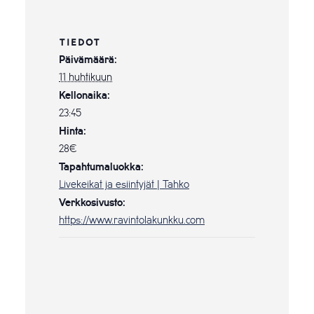
TIEDOT
Päivämäärä:
11 huhtikuun
Kellonaika:
23:45
Hinta:
28€
Tapahtumaluokka:
Livekeikat ja esiintyjät | Tahko
Verkkosivusto:
https://www.ravintolakunkku.com