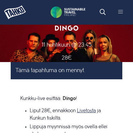
DINGO
11 huhtikuun @ 23:45
28€
Tämä tapahtuma on mennyt.
Kunkku-live esittää:
Dingo
!
Liput 28€, ennakkoon
Livetosta
ja
Kunkun tiskiltä.
Lippuja myynnissä myös ovella ellei