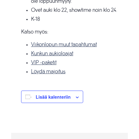
ole loppuunmyyty.
Ovet auki klo 22, showtime noin klo 24.
K-18
Katso myös:
Viikonlopun muut tapahtumat
Kunkun aukioloajat
VIP -paketit
Löydä majoitus
Lisää kalenteriin