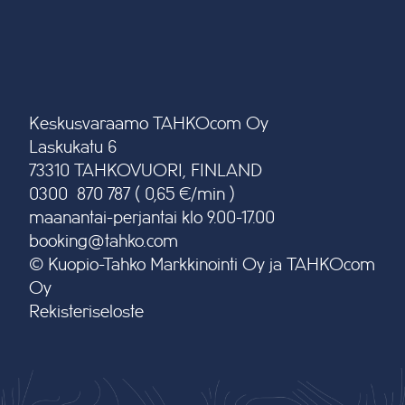
Keskusvaraamo TAHKOcom Oy
Laskukatu 6
73310 TAHKOVUORI, FINLAND
0300 870 787 ( 0,65 €/min )
maanantai-perjantai klo 9.00-17.00
booking@tahko.com
© Kuopio-Tahko Markkinointi Oy ja TAHKOcom
Oy
Rekisteriseloste