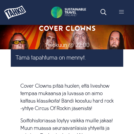
COVER CLOWNS
1 elokuun @ 22:00
Tämä tapahtuma on mennyt.
Cover Clowns pitää huolen, että liveshow
tempaa mukaansa ja luvassa on aimo
kattaus klassikoita! Bändi koostuu hard rock
-yhtye Circus Of Rockin jäsenistä!
Soittohistoriassa löytyy vaikka muille jakaa!
Muun muassa seuraavanlaisia yhtyeitä ja