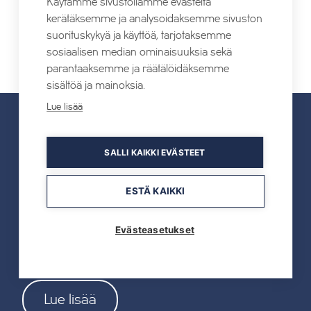
Käytämme sivustollamme evästeitä
kerätäksemme ja analysoidaksemme sivuston
suorituskykyä ja käyttöä, tarjotaksemme
Yin-jooga
Kylähullun Kierros
sosiaalisen median ominaisuuksia sekä
parantaaksemme ja räätälöidäksemme
sisältöä ja mainoksia.
Lue lisää
UUTISET
SALLI KAIKKI EVÄSTEET
Kaikki uutiset
ESTÄ KAIKKI
22.07.2026
Evästeasetukset
Tahkon Talviteatterissa nauretaan
suomalaiselle arjelle
Lue lisää