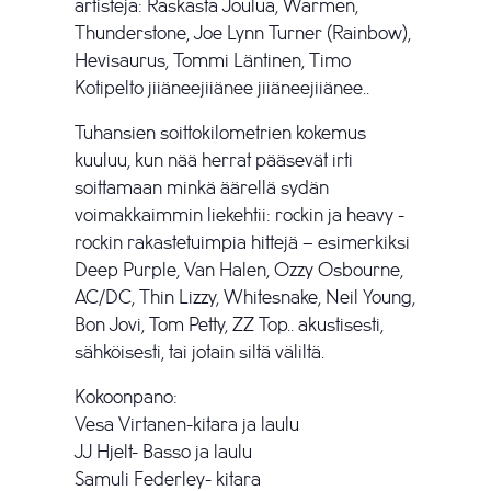
artisteja: Raskasta Joulua, Warmen,
Thunderstone, Joe Lynn Turner (Rainbow),
Hevisaurus, Tommi Läntinen, Timo
Kotipelto jiiäneejiiänee jiiäneejiiänee..
Tuhansien soittokilometrien kokemus
kuuluu, kun nää herrat pääsevät irti
soittamaan minkä äärellä sydän
voimakkaimmin liekehtii: rockin ja heavy -
rockin rakastetuimpia hittejä – esimerkiksi
Deep Purple, Van Halen, Ozzy Osbourne,
AC/DC, Thin Lizzy, Whitesnake, Neil Young,
Bon Jovi, Tom Petty, ZZ Top.. akustisesti,
sähköisesti, tai jotain siltä väliltä.
Kokoonpano:
Vesa Virtanen-kitara ja laulu
JJ Hjelt- Basso ja laulu
Samuli Federley- kitara