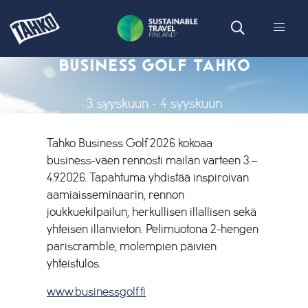
BUSINESS GOLF TAHKO
3 syyskuun
-
4 syyskuun
Tahko Business Golf 2026 kokoaa
business-väen rennosti mailan varteen 3.–
4.9.2026. Tapahtuma yhdistää inspiroivan
aamiaisseminaarin, rennon
joukkuekilpailun, herkullisen illallisen sekä
yhteisen illanvieton. Pelimuotona 2-hengen
pariscramble, molempien päivien
yhteistulos.
www.businessgolf.fi