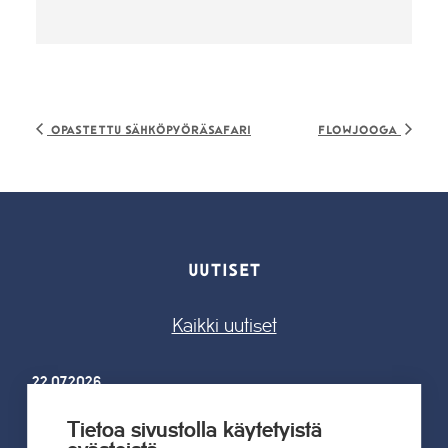
Opastettu sähköpyöräsafari
Flowjooga
UUTISET
Kaikki uutiset
22.07.2026
Tahkon Talviteatterissa nauretaan
Tietoa sivustolla käytetyistä
suomalaiselle arjelle