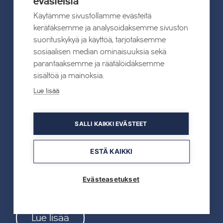
evästeistä
Käytämme sivustollamme evästeitä
Lue lisää
kerätäksemme ja analysoidaksemme sivuston
suorituskykyä ja käyttöä, tarjotaksemme
sosiaalisen median ominaisuuksia sekä
parantaaksemme ja räätälöidäksemme
19.05.2026
sisältöä ja mainoksia.
TAHKOcom palkittiin Vuoden Digiyrityksenä
Lue lisää
Lue lisää
SALLI KAIKKI EVÄSTEET
ESTÄ KAIKKI
19.05.2026
Tahkon reitistöjen opastus uusitaan kokonaan
Evästeasetukset
kesällä 2026
Lue lisää