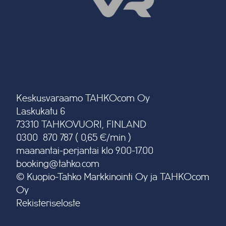
Keskusvaraamo TAHKOcom Oy
Laskukatu 6
73310 TAHKOVUORI, FINLAND
0300 870 787 ( 0,65 €/min )
maanantai-perjantai klo 9.00-17.00
booking@tahko.com
© Kuopio-Tahko Markkinointi Oy ja TAHKOcom
Oy
Rekisteriseloste