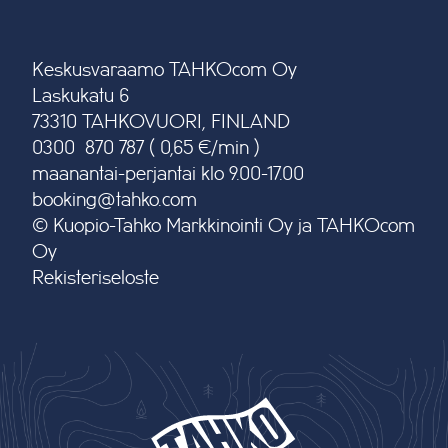
Keskusvaraamo TAHKOcom Oy
Laskukatu 6
73310 TAHKOVUORI, FINLAND
0300 870 787 ( 0,65 €/min )
maanantai-perjantai klo 9.00-17.00
booking@tahko.com
© Kuopio-Tahko Markkinointi Oy ja TAHKOcom
Oy
Rekisteriseloste