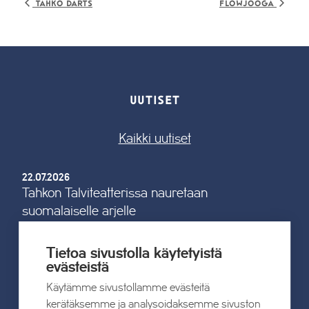
Tahko Darts
Flowjooga
UUTISET
Kaikki uutiset
22.07.2026
Tahkon Talviteatterissa nauretaan
suomalaiselle arjelle
Lue lisää
Tietoa sivustolla käytetyistä
evästeistä
Käytämme sivustollamme evästeitä
kerätäksemme ja analysoidaksemme sivuston