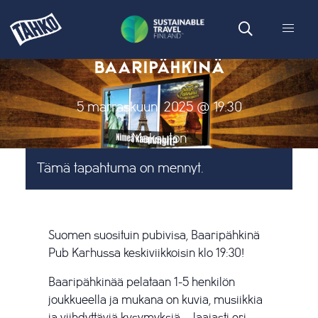
BAARIPÄHKINÄ
5 marraskuun, 2025 @ 19:30
Maksuton
Tämä tapahtuma on mennyt.
Suomen suosituin pubivisa, Baaripähkinä
Pub Karhussa keskiviikkoisin klo 19:30!
Baaripähkinää pelataan 1-5 henkilön
joukkueella ja mukana on kuvia, musiikkia
ja viihdyttäviä kysymyksiä – laajasti eri