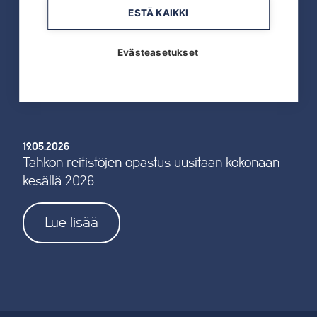
ESTÄ KAIKKI
19.05.2026
TAHKOcom palkittiin Vuoden Digiyrityksenä
Evästeasetukset
Lue lisää
19.05.2026
Tahkon reitistöjen opastus uusitaan kokonaan
kesällä 2026
Lue lisää