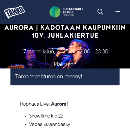
AURORA | KADOTAAN KAUPUNKIIN
10V. JUHLAKIERTUE
17 tammikuun, 2025 @ 22:00
-
23:30
Maksuton
Tämä tapahtuma on mennyt.
Hophaus Live:
Aurora!
Showtime klo 22
Vapaa sisäänpääsy