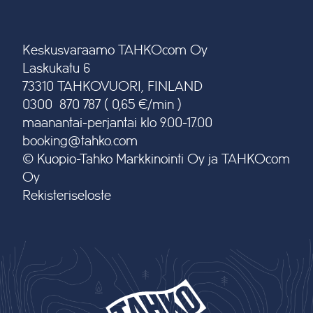
Keskusvaraamo TAHKOcom Oy
Laskukatu 6
73310 TAHKOVUORI, FINLAND
0300 870 787 ( 0,65 €/min )
maanantai-perjantai klo 9.00-17.00
booking@tahko.com
© Kuopio-Tahko Markkinointi Oy ja TAHKOcom
Oy
Rekisteriseloste