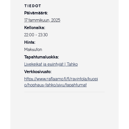
TIEDOT
Päivämäärä:
17 tammikuun, 2025
Kellonaika:
22:00 - 23:30
Hinta:
Maksuton
Tapahtumaluokka:
Livekeikat ja esiintyjät | Tahko
Verkkosivusto:
https://www.raflaamo.fi/fi/ravintola/kuopi
o/hophaus-tahko/sivu/tapahtumat