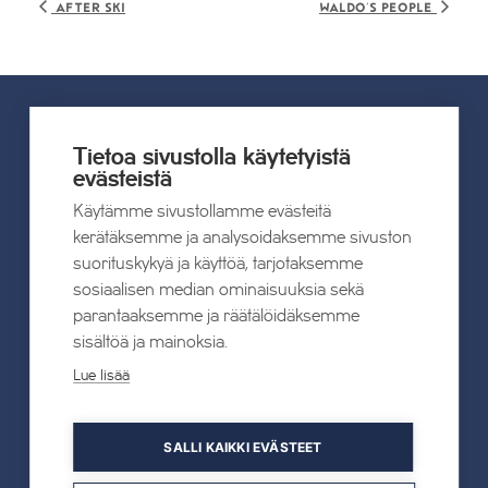
After ski
Waldo´s People
Tietoa sivustolla käytetyistä
UUTISET
evästeistä
Käytämme sivustollamme evästeitä
Kaikki uutiset
kerätäksemme ja analysoidaksemme sivuston
suorituskykyä ja käyttöä, tarjotaksemme
22.07.2026
sosiaalisen median ominaisuuksia sekä
Tahkon Talviteatterissa nauretaan
parantaaksemme ja räätälöidäksemme
suomalaiselle arjelle
sisältöä ja mainoksia.
Lue lisää
Lue lisää
SALLI KAIKKI EVÄSTEET