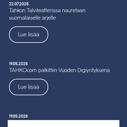
22.07.2026
Tahkon Talviteatterissa nauretaan
suomalaiselle arjelle
Lue lisää
19.05.2026
TAHKOcom palkittiin Vuoden Digiyrityksenä
Lue lisää
19.05.2026
Tahkon reitistöjen opastus uusitaan kokonaan