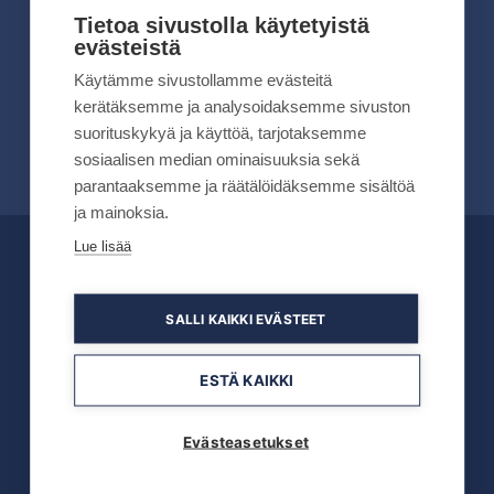
kesällä 2026
Tietoa sivustolla käytetyistä
evästeistä
Lue lisää
Käytämme sivustollamme evästeitä
kerätäksemme ja analysoidaksemme sivuston
suorituskykyä ja käyttöä, tarjotaksemme
sosiaalisen median ominaisuuksia sekä
parantaaksemme ja räätälöidäksemme sisältöä
ja mainoksia.
Lue lisää
OFFICIAL PARTNERS
SALLI KAIKKI EVÄSTEET
ESTÄ KAIKKI
Evästeasetukset