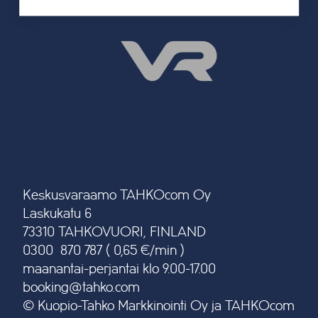
Keskusvaraamo TAHKOcom Oy
Laskukatu 6
73310 TAHKOVUORI, FINLAND
0300 870 787 ( 0,65 €/min )
maanantai-perjantai klo 9.00-17.00
booking@tahko.com
© Kuopio-Tahko Markkinointi Oy ja TAHKOcom