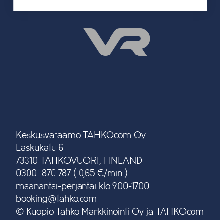
Keskusvaraamo TAHKOcom Oy
Laskukatu 6
73310 TAHKOVUORI, FINLAND
0300 870 787 ( 0,65 €/min )
maanantai-perjantai klo 9.00-17.00
booking@tahko.com
© Kuopio-Tahko Markkinointi Oy ja TAHKOcom