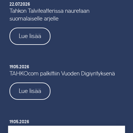
22.07.2026
Tahkon Talviteatterissa nauretaan
suomalaiselle arjelle
Lue lisää
19.05.2026
TAHKOcom palkittiin Vuoden Digiyrityksenä
Lue lisää
19.05.2026
Tahkon reitistöjen opastus uusitaan kokonaan