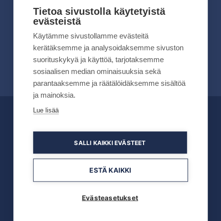
kesällä 2026
Tietoa sivustolla käytetyistä
evästeistä
Lue lisää
Käytämme sivustollamme evästeitä
kerätäksemme ja analysoidaksemme sivuston
suorituskykyä ja käyttöä, tarjotaksemme
sosiaalisen median ominaisuuksia sekä
parantaaksemme ja räätälöidäksemme sisältöä
ja mainoksia.
Lue lisää
OFFICIAL PARTNERS
SALLI KAIKKI EVÄSTEET
ESTÄ KAIKKI
Evästeasetukset