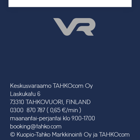
Keskusvaraamo TAHKOcom Oy
Laskukatu 6
73310 TAHKOVUORI, FINLAND
0300 870 787 ( 0,65 €/min )
maanantai-perjantai klo 9.00-17.00
booking@tahko.com
© Kuopio-Tahko Markkinointi Oy ja TAHKOcom