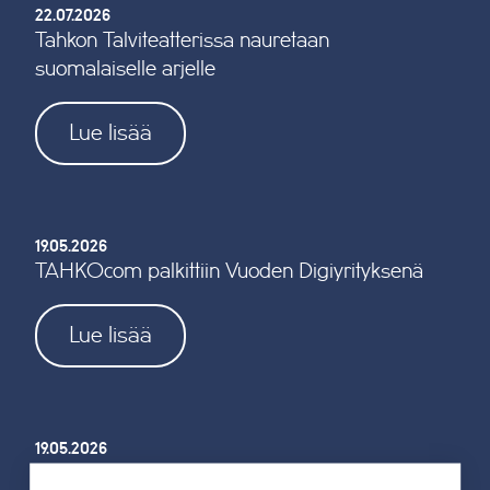
22.07.2026
Tahkon Talviteatterissa nauretaan
suomalaiselle arjelle
Lue lisää
19.05.2026
TAHKOcom palkittiin Vuoden Digiyrityksenä
Lue lisää
19.05.2026
Tahkon reitistöjen opastus uusitaan kokonaan