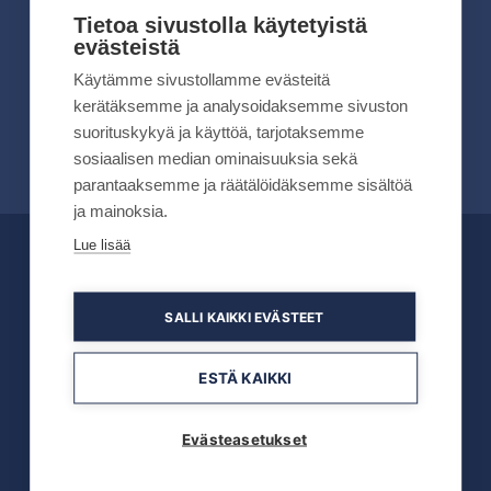
kesällä 2026
Tietoa sivustolla käytetyistä
evästeistä
Lue lisää
Käytämme sivustollamme evästeitä
kerätäksemme ja analysoidaksemme sivuston
suorituskykyä ja käyttöä, tarjotaksemme
sosiaalisen median ominaisuuksia sekä
parantaaksemme ja räätälöidäksemme sisältöä
ja mainoksia.
Lue lisää
OFFICIAL PARTNERS
SALLI KAIKKI EVÄSTEET
ESTÄ KAIKKI
Evästeasetukset