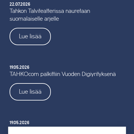
22.07.2026
Tahkon Talviteatterissa nauretaan
suomalaiselle arjelle
Lue lisää
19.05.2026
TAHKOcom palkittiin Vuoden Digiyrityksenä
Lue lisää
19.05.2026
Tahkon reitistöjen opastus uusitaan kokonaan