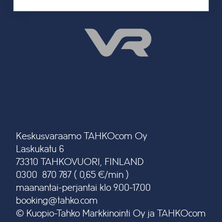
Keskusvaraamo TAHKOcom Oy
Laskukatu 6
73310 TAHKOVUORI, FINLAND
0300 870 787 ( 0,65 €/min )
maanantai-perjantai klo 9.00-17.00
booking@tahko.com
© Kuopio-Tahko Markkinointi Oy ja TAHKOcom