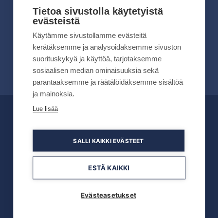
kesällä 2026
Tietoa sivustolla käytetyistä
evästeistä
Lue lisää
Käytämme sivustollamme evästeitä
kerätäksemme ja analysoidaksemme sivuston
suorituskykyä ja käyttöä, tarjotaksemme
sosiaalisen median ominaisuuksia sekä
parantaaksemme ja räätälöidäksemme sisältöä
ja mainoksia.
Lue lisää
OFFICIAL PARTNERS
SALLI KAIKKI EVÄSTEET
ESTÄ KAIKKI
Evästeasetukset