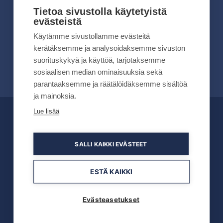
kesällä 2026
Tietoa sivustolla käytetyistä
evästeistä
Lue lisää
Käytämme sivustollamme evästeitä
kerätäksemme ja analysoidaksemme sivuston
suorituskykyä ja käyttöä, tarjotaksemme
sosiaalisen median ominaisuuksia sekä
parantaaksemme ja räätälöidäksemme sisältöä
ja mainoksia.
Lue lisää
OFFICIAL PARTNERS
SALLI KAIKKI EVÄSTEET
ESTÄ KAIKKI
Evästeasetukset