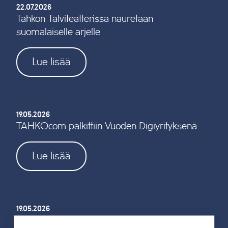
22.07.2026
Tahkon Talviteatterissa nauretaan
suomalaiselle arjelle
Lue lisää
19.05.2026
TAHKOcom palkittiin Vuoden Digiyrityksenä
Lue lisää
19.05.2026
Tahkon reitistöjen opastus uusitaan kokonaan