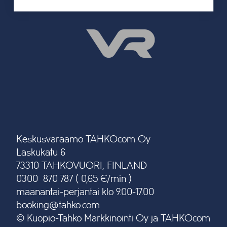
Keskusvaraamo TAHKOcom Oy
Laskukatu 6
73310 TAHKOVUORI, FINLAND
0300 870 787 ( 0,65 €/min )
maanantai-perjantai klo 9.00-17.00
booking@tahko.com
© Kuopio-Tahko Markkinointi Oy ja TAHKOcom