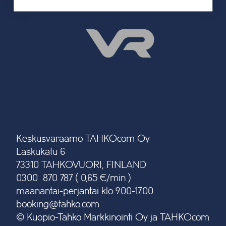
Keskusvaraamo TAHKOcom Oy
Laskukatu 6
73310 TAHKOVUORI, FINLAND
0300 870 787 ( 0,65 €/min )
maanantai-perjantai klo 9.00-17.00
booking@tahko.com
© Kuopio-Tahko Markkinointi Oy ja TAHKOcom