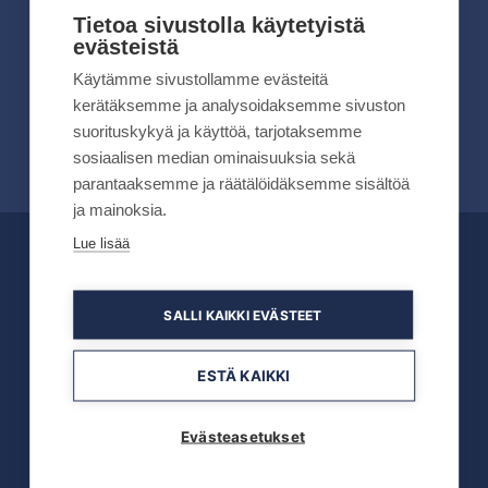
kesällä 2026
Tietoa sivustolla käytetyistä
evästeistä
Lue lisää
Käytämme sivustollamme evästeitä
kerätäksemme ja analysoidaksemme sivuston
suorituskykyä ja käyttöä, tarjotaksemme
sosiaalisen median ominaisuuksia sekä
parantaaksemme ja räätälöidäksemme sisältöä
ja mainoksia.
Lue lisää
OFFICIAL PARTNERS
SALLI KAIKKI EVÄSTEET
ESTÄ KAIKKI
Evästeasetukset