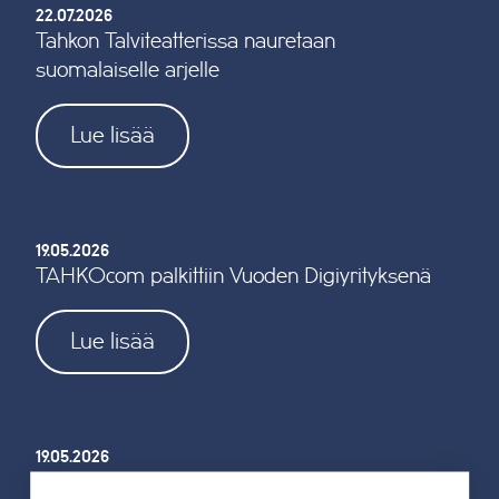
22.07.2026
Tahkon Talviteatterissa nauretaan
suomalaiselle arjelle
Lue lisää
19.05.2026
TAHKOcom palkittiin Vuoden Digiyrityksenä
Lue lisää
19.05.2026
Tahkon reitistöjen opastus uusitaan kokonaan