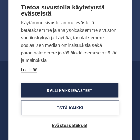
kesällä 2026
Tietoa sivustolla käytetyistä
evästeistä
Lue lisää
Käytämme sivustollamme evästeitä
kerätäksemme ja analysoidaksemme sivuston
suorituskykyä ja käyttöä, tarjotaksemme
sosiaalisen median ominaisuuksia sekä
parantaaksemme ja räätälöidäksemme sisältöä
ja mainoksia.
Lue lisää
OFFICIAL PARTNERS
SALLI KAIKKI EVÄSTEET
ESTÄ KAIKKI
Evästeasetukset