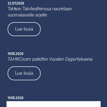
22.07.2026
Tahkon Talviteatterissa nauretaan
suomalaiselle arjelle
Lue lisää
19.05.2026
TAHKOcom palkittiin Vuoden Digiyrityksenä
Lue lisää
19.05.2026
Tahkon reitistöjen opastus uusitaan kokonaan