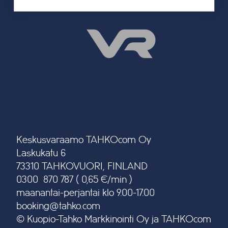
Keskusvaraamo TAHKOcom Oy
Laskukatu 6
73310 TAHKOVUORI, FINLAND
0300 870 787 ( 0,65 €/min )
maanantai-perjantai klo 9.00-17.00
booking@tahko.com
© Kuopio-Tahko Markkinointi Oy ja TAHKOcom