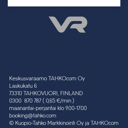
Keskusvaraamo TAHKOcom Oy
Laskukatu 6
73310 TAHKOVUORI, FINLAND
0300 870 787 ( 0,65 €/min )
maanantai-perjantai klo 9.00-17.00
booking@tahko.com
© Kuopio-Tahko Markkinointi Oy ja TAHKOcom