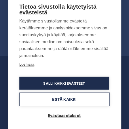
kesällä 2026
Tietoa sivustolla käytetyistä
evästeistä
Lue lisää
Käytämme sivustollamme evästeitä
kerätäksemme ja analysoidaksemme sivuston
suorituskykyä ja käyttöä, tarjotaksemme
sosiaalisen median ominaisuuksia sekä
parantaaksemme ja räätälöidäksemme sisältöä
ja mainoksia.
Lue lisää
OFFICIAL PARTNERS
SALLI KAIKKI EVÄSTEET
ESTÄ KAIKKI
Evästeasetukset