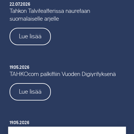
22.07.2026
Tahkon Talviteatterissa nauretaan
suomalaiselle arjelle
Lue lisää
19.05.2026
TAHKOcom palkittiin Vuoden Digiyrityksenä
Lue lisää
19.05.2026
Tahkon reitistöjen opastus uusitaan kokonaan