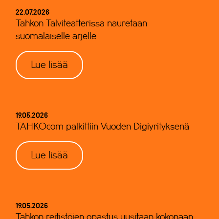
22.07.2026
Tahkon Talviteatterissa nauretaan
suomalaiselle arjelle
Lue lisää
19.05.2026
TAHKOcom palkittiin Vuoden Digiyrityksenä
Lue lisää
19.05.2026
Tahkon reitistöjen opastus uusitaan kokonaan