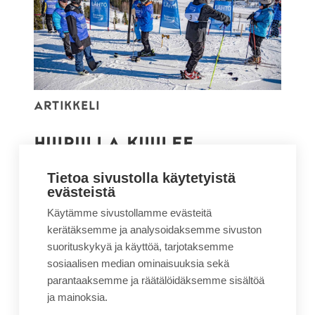
Artikkeli
HUIPULLA KUULEE
Mitä jää, kun liike-elämän sotisovat
Tietoa sivustolla käytetyistä
evästeistä
riisutaan? Mikä johtaa kullanarvoisiin
oivalluksiin? Miksi vuori puhuu ja
Käytämme sivustollamme evästeitä
kannattaako sitä kuunnella?
kerätäksemme ja analysoidaksemme sivuston
suorituskykyä ja käyttöä, tarjotaksemme
sosiaalisen median ominaisuuksia sekä
Lue lisää
parantaaksemme ja räätälöidäksemme sisältöä
ja mainoksia.