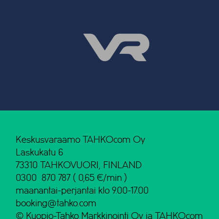
Keskusvaraamo TAHKOcom Oy
Laskukatu 6
73310 TAHKOVUORI, FINLAND
0300 870 787 ( 0,65 €/min )
maanantai-perjantai klo 9.00-17.00
booking@tahko.com
© Kuopio-Tahko Markkinointi Oy ja TAHKOcom