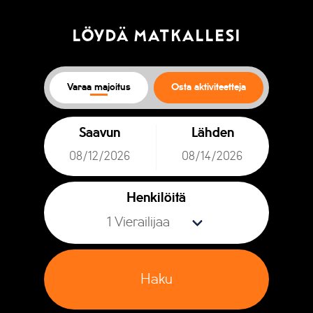
LÖYDÄ MATKALLESI
Varaa majoitus
Osta aktiviteetteja
Saavun
Lähden
Henkilöitä
Haku