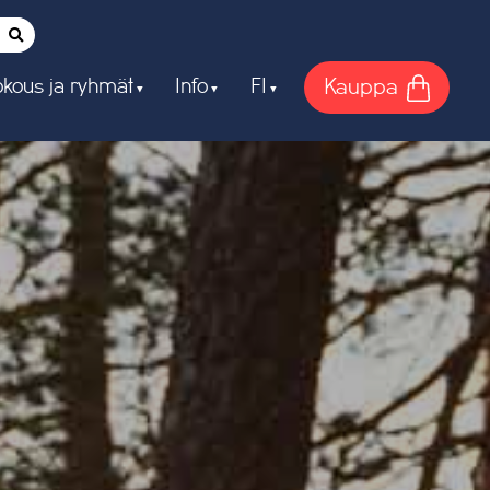
Kauppa
kous ja ryhmät
Info
FI