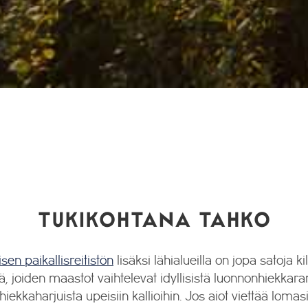
TUKIKOHTANA TAHKO
sen paikallisreitistön
lisäksi lähialueilla on jopa satoja ki
ejä, joiden maastot vaihtelevat idyllisistä luonnonhiekkaran
kkaharjuista upeisiin kallioihin. Jos aiot viettää lomas