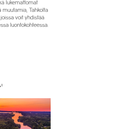
sekä lukemattomat
sä muutamia, Tahkolta
joissa voit yhdistää
sessa luontokohteessa.
: