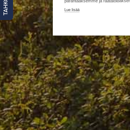
TAHKO NYT
parantaaksemme ja räätälöidäksem
Lue lisää