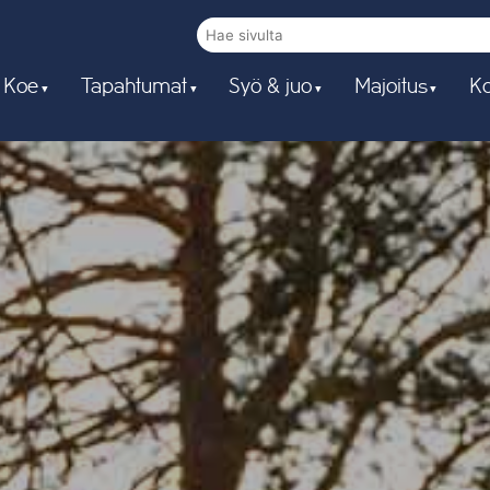
 Koe
Tapahtumat
Syö & juo
Majoitus
Ko