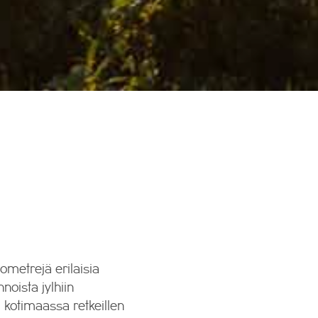
lometrejä erilaisia
noista jylhiin
i kotimaassa retkeillen