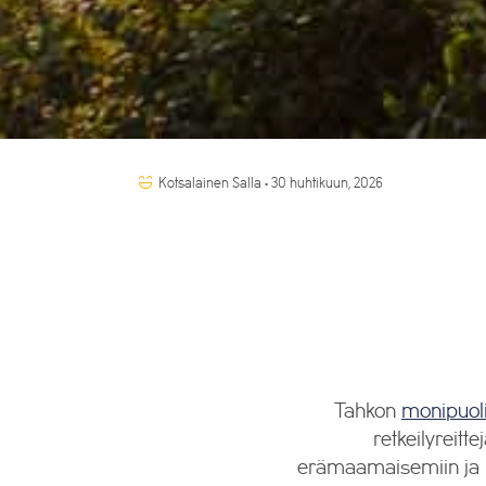
Kotsalainen Salla • 30 huhtikuun, 2026
Tahkon
monipuoli
retkeilyreitt
erämaamaisemiin ja hie