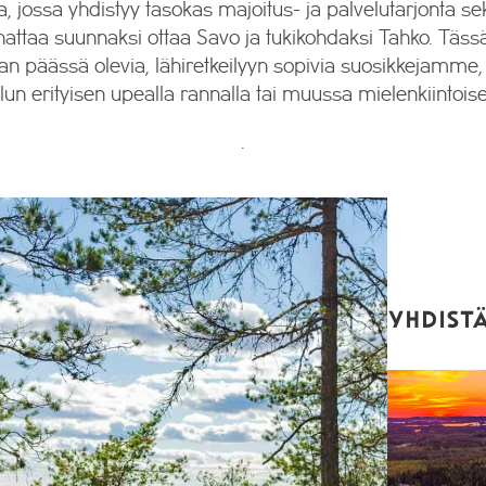
ta, jossa yhdistyy tasokas majoitus- ja palvelutarjonta 
nnattaa suunnaksi ottaa Savo ja tukikohdaksi Tahko. Täs
an päässä olevia, lähiretkeilyyn sopivia suosikkejamme, 
lun erityisen upealla rannalla tai muussa mielenkiintoi
.
YHDISTÄ