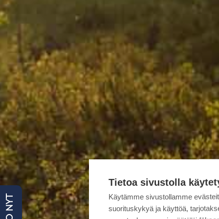
Tietoa sivustolla käytet
Käytämme sivustollamme evästei
suorituskykyä ja käyttöä, tarjot