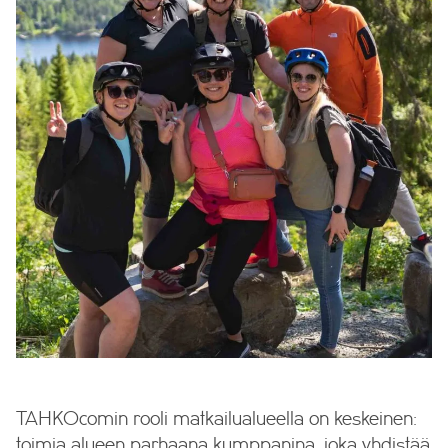
TAHKOcomin rooli matkailualueella on keskeinen:
toimia alueen parhaana kumppanina, joka yhdistää