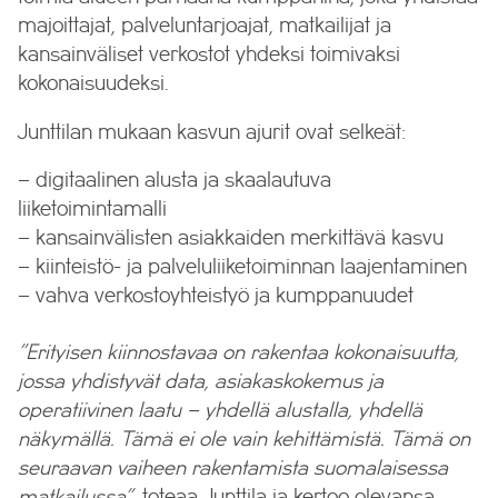
majoittajat, palveluntarjoajat, matkailijat ja
kansainväliset verkostot yhdeksi toimivaksi
kokonaisuudeksi.
Junttilan mukaan kasvun ajurit ovat selkeät:
– digitaalinen alusta ja skaalautuva
liiketoimintamalli
– kansainvälisten asiakkaiden merkittävä kasvu
– kiinteistö- ja palveluliiketoiminnan laajentaminen
– vahva verkostoyhteistyö ja kumppanuudet
”Erityisen kiinnostavaa on rakentaa kokonaisuutta,
jossa yhdistyvät data, asiakaskokemus ja
operatiivinen laatu – yhdellä alustalla, yhdellä
näkymällä. Tämä ei ole vain kehittämistä. Tämä on
seuraavan vaiheen rakentamista suomalaisessa
matkailussa”
, toteaa Junttila ja kertoo olevansa