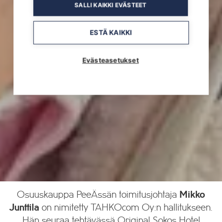
SALLI KAIKKI EVÄSTEET
ESTÄ KAIKKI
Evästeasetukset
Osuuskauppa PeeÄssän toimitusjohtaja
Mikko
Junttila
on nimitetty TAHKOcom Oy:n hallitukseen.
Hän seuraa tehtävässä Original Sokos Hotel