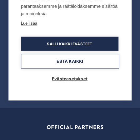
Lue lisää
parantaaksemme ja räätälöidäksemme sisältöä
ja mainoksia.
Lue lisää
19.05.2026
Tahkon reitistöjen opastus uusitaan kokonaan
SALLI KAIKKI EVÄSTEET
kesällä 2026
ESTÄ KAIKKI
Lue lisää
Evästeasetukset
OFFICIAL PARTNERS