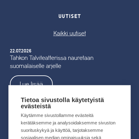
UUTISET
Kaikki uutiset
22.07.2026
Tahkon Talviteatterissa nauretaan
suomalaiselle arjelle
Lue lisää
Tietoa sivustolla käytetyistä
evästeistä
Käytämme sivustollamme evästeitä
19.05.2026
kerätäksemme ja analysoidaksemme sivuston
TAHKOcom palkittiin Vuoden Digiyrityksenä
suorituskykyä ja käyttöä, tarjotaksemme
sosiaalisen median ominaisuuksia sekä