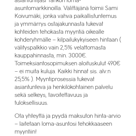
asiantuntijasi Tahkon loma-
asuntomarkkinoilla. Välittäjänä toimii Sami
Koivumäki, jonka vahva paikallistuntemus
ja ymmärrys ostajakunnasta tukevat
kohteiden tehokasta myyntiä oikealle
kohderyhmälle – kilpailukykyiseen hintaan (
välityspalkkio vain 2,5% velattomasta
kauppahinnasta, min. 3000€.
Toimeksiantosopimuksen aloituskulut 490€
– ei muita kuluja. Kaikki hinnat sis. alv:n
25,5% ). Myyntiprosessia tukevat
asiantunteva ja henkilökohtainen palvelu
sekä selkeys, tavoitettavuus ja
tuloksellisuus.
Ota yhteyttä ja pyydä maksuton hinta-arvio
– laitetaan loma-asuntosi tehokkaaseen
myyntiin!