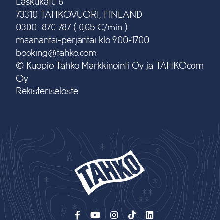
Laskukatu 6
73310 TAHKOVUORI, FINLAND
0300 870 787 ( 0,65 €/min )
maanantai-perjantai klo 9.00-17.00
booking@tahko.com
© Kuopio-Tahko Markkinointi Oy ja TAHKOcom
Oy
Rekisteriseloste