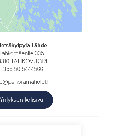
etsäkylpylä Lähde
Tahkomäentie 335
3310 TAHKOVUORI
+358 50 5444566
fo@panoramahotel.fi
Yrityksen kotisivu