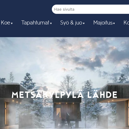
 Koe
Tapahtumat
Syö & juo
Majoitus
Ko
METSÄKYLPYLÄ LÄHDE