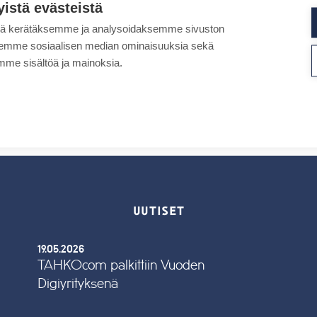
yistä evästeistä
tä kerätäksemme ja analysoidaksemme sivuston
aksemme sosiaalisen median ominaisuuksia sekä
me sisältöä ja mainoksia.
UUTISET
19.05.2026
TAHKOcom palkittiin Vuoden
Digiyrityksenä