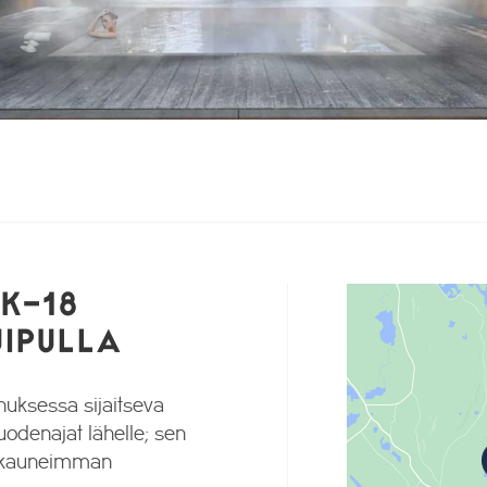
K-18
IPULLA
uksessa sijaitseva
odenajat lähelle; sen
a, kauneimman