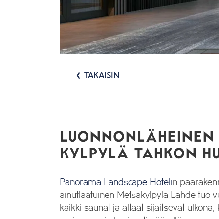
TAKAISIN
LUONNONLÄHEINEN 
KYLPYLÄ TAHKON HU
Panorama Landscape Hoteli
n päärakenn
ainutlaatuinen Metsäkylpylä Lähde tuo vu
kaikki saunat ja altaat sijaitsevat ulkon