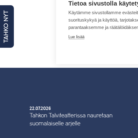
Tietoa sivustolla käytet
Käytämme sivustollamme evästei
TAHKO NYT
suorituskykyä ja käyttöä, tarjot
parantaaksemme ja räätälöidäksem
Lue lisää
22.07.2026
Tahkon Talviteatterissa nauretaan
suomalaiselle arjelle