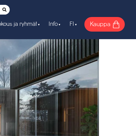
Kauppa
kous ja ryhmät
Info
FI