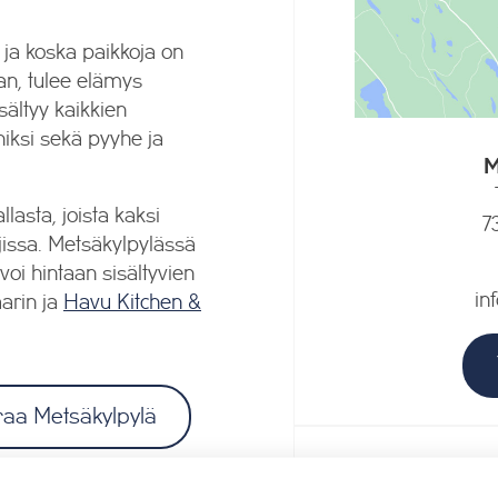
e ja koska paikkoja on
laan, tulee elämys
ältyy kaikkien
niksi sekä pyyhe ja
M
lasta, joista kaksi
7
ojissa. Metsäkylpylässä
voi hintaan sisältyvien
in
aarin ja
Havu Kitchen &
raa Metsäkylpylä