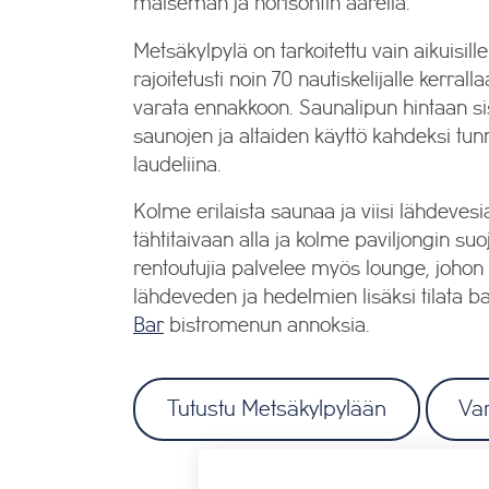
maiseman ja horisontin äärellä.
Metsäkylpylä on tarkoitettu vain aikuisill
rajoitetusti noin 70 nautiskelijalle kerral
varata ennakkoon. Saunalipun hintaan sis
saunojen ja altaiden käyttö kahdeksi tun
laudeliina.
Kolme erilaista saunaa ja viisi lähdevesial
tähtitaivaan alla ja kolme paviljongin su
rentoutujia palvelee myös lounge, johon 
lähdeveden ja hedelmien lisäksi tilata b
Bar
bistromenun annoksia.
Tutustu Metsäkylpylään
Va