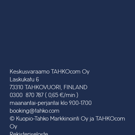
Keskusvaraamo TAHKOcom Oy
Laskukatu 6
73310 TAHKOVUORI, FINLAND
0300 870 787 ( 0,65 €/min )
maanantai-perjantai klo 9.00-17.00
booking@tahko.com
© Kuopio-Tahko Markkinointi Oy ja TAHKOcom
Oy
Rekisteriseloste