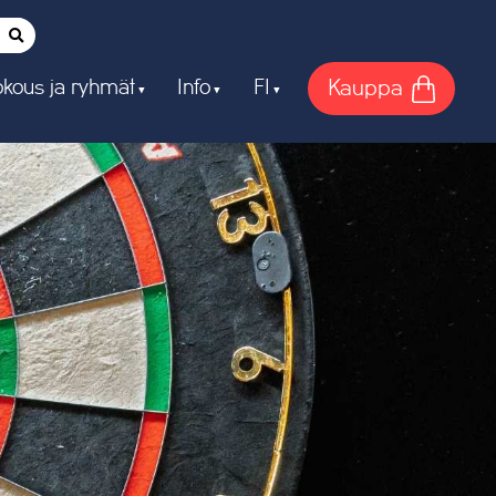
Kauppa
kous ja ryhmät
Info
FI