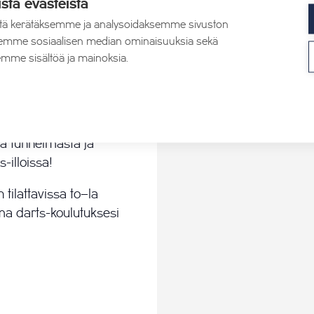
istä evästeistä
tä kerätäksemme ja analysoidaksemme sivuston
aksemme sosiaalisen median ominaisuuksia sekä
aan
mme sisältöä ja mainoksia.
staan (10 €)
rvitse aikaisempaa
n tarvittaessa. Tule
ä tunnelmasta ja
-illoissa!
tilattavissa to–la
oma darts-koulutuksesi