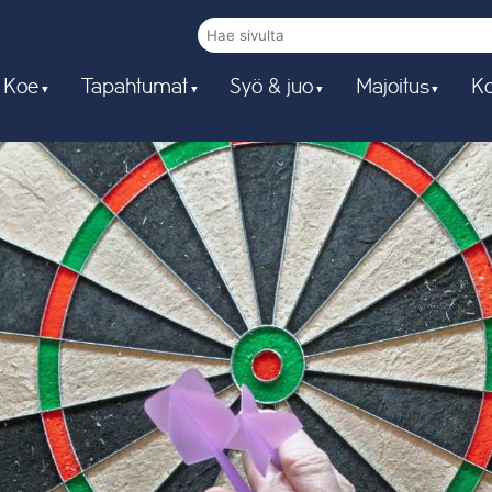
 Koe
Tapahtumat
Syö & juo
Majoitus
Ko