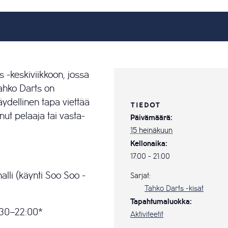
 -keskiviikkoon, jossa
Tahko Darts on
äydellinen tapa viettää
TIEDOT
enut pelaaja tai vasta-
Päivämäärä:
15 heinäkuun
Kellonaika:
17:00 - 21:00
alli (käynti Soo Soo -
Sarjat:
Tahko Darts -kisat
Tapahtumaluokka:
7:30–22:00*
Aktiviteetit