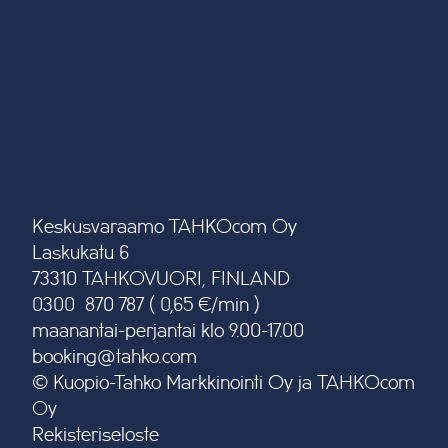
Keskusvaraamo TAHKOcom Oy
Laskukatu 6
73310 TAHKOVUORI, FINLAND
0300 870 787 ( 0,65 €/min )
maanantai-perjantai klo 9.00-17.00
booking@tahko.com
© Kuopio-Tahko Markkinointi Oy ja TAHKOcom
Oy
Rekisteriseloste