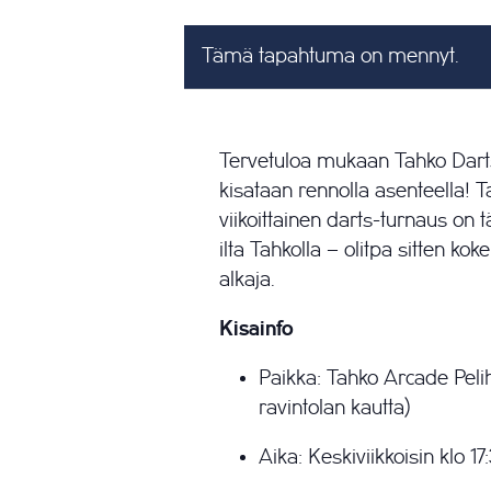
Tämä tapahtuma on mennyt.
Tervetuloa mukaan Tahko Darts
kisataan rennolla asenteella! 
viikoittainen darts-turnaus on t
ilta Tahkolla – olitpa sitten kok
alkaja.
Kisainfo
Paikka: Tahko Arcade Pelih
ravintolan kautta)
Aika: Keskiviikkoisin klo 1