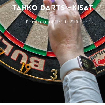
TAHKO DARTS -KISAT
15 heinäkuun @ 17:00
-
21:00