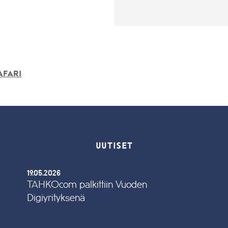
afari
UUTISET
19.05.2026
TAHKOcom palkittiin Vuoden
Digiyrityksenä