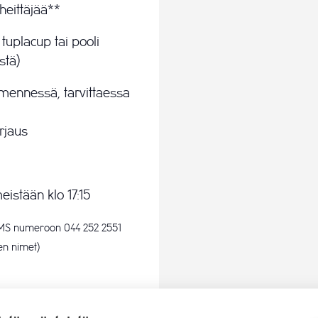
heittäjää**
 tuplacup tai pooli
stä)
 mennessä, tarvittaessa
irjaus
eistään klo 17:15
SMS numeroon 044 252 2551
ien nimet)
 18v -50%), maksu