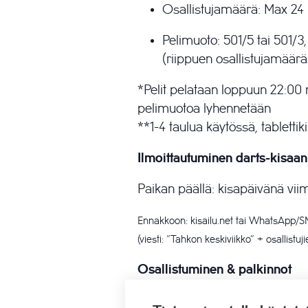
Osallistujamäärä: Max 24 
Pelimuoto: 501/5 tai 501/3,
(riippuen osallistujamäärä
*Pelit pelataan loppuun 22:00
pelimuotoa lyhennetään
**1-4 taulua käytössä, tablettik
Ilmoittautuminen darts-kisaan
Paikan päällä: kisapäivänä viim
Ennakkoon: kisailu.net tai WhatsApp/
(viesti: ”Tahkon keskiviikko” + osallistuj
Osallistuminen & palkinnot
Osallistumismaksu: 10 € (alle