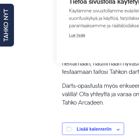
Tietoa sivustolla käytety
paikan päällä käteisellä
Käytämme sivustollamme evästei
TAHKO NYT
suorituskykyä ja käyttöä, tarjot
Palkinnot: kaksi parasta palkit
parantaaksemme ja räätälöidäkse
Välineet: järjestäjältä tikkoja panttia va
Lue lisää
Kaikki rohkeasti mukaan! Et ta
kokemusta – paikalla opastetaa
heittämään, nauttimaan hyväst
testaamaan taitosi Tahkon darts
Darts-opastusta myös erikseen 
välillä! Ota yhteyttä ja varaa 
Tahko Arcadeen.
Lisää kalenteriin