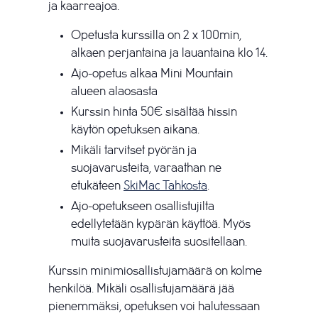
ja kaarreajoa.
Opetusta kurssilla on 2 x 100min,
alkaen perjantaina ja lauantaina klo 14.
Ajo-opetus alkaa Mini Mountain
alueen alaosasta
Kurssin hinta 50€ sisältää hissin
käytön opetuksen aikana.
Mikäli tarvitset pyörän ja
suojavarusteita, varaathan ne
etukäteen
SkiMac Tahkosta
.
Ajo-opetukseen osallistujilta
edellytetään kypärän käyttöä. Myös
muita suojavarusteita suositellaan.
Kurssin minimiosallistujamäärä on kolme
henkilöä. Mikäli osallistujamäärä jää
pienemmäksi, opetuksen voi halutessaan