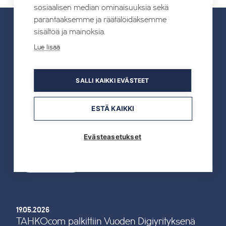
sosiaalisen median ominaisuuksia sekä
parantaaksemme ja räätälöidäksemme
sisältöä ja mainoksia.
UUTISET
Lue lisää
Kaikki uutiset
SALLI KAIKKI EVÄSTEET
22.07.2026
ESTÄ KAIKKI
Tahkon Talviteatterissa nauretaan
suomalaiselle arjelle
Evästeasetukset
Lue lisää
19.05.2026
TAHKOcom palkittiin Vuoden Digiyrityksenä