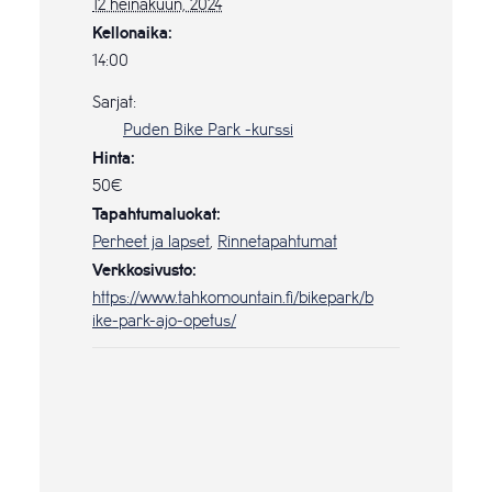
12 heinäkuun, 2024
Kellonaika:
14:00
Sarjat:
Puden Bike Park -kurssi
Hinta:
50€
Tapahtumaluokat:
Perheet ja lapset
,
Rinnetapahtumat
Verkkosivusto:
https://www.tahkomountain.fi/bikepark/b
ike-park-ajo-opetus/