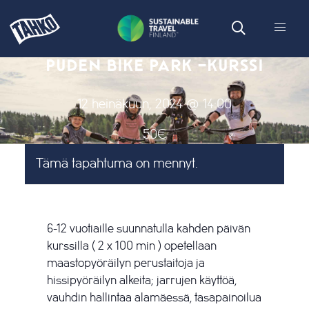
PUDEN BIKE PARK -KURSSI
12 heinäkuun, 2024 @ 14:00
50€
Tämä tapahtuma on mennyt.
6-12 vuotiaille suunnatulla kahden päivän
kurssilla ( 2 x 100 min ) opetellaan
maastopyöräilyn perustaitoja ja
hissipyöräilyn alkeita; jarrujen käyttöä,
vauhdin hallintaa alamäessä, tasapainoilua