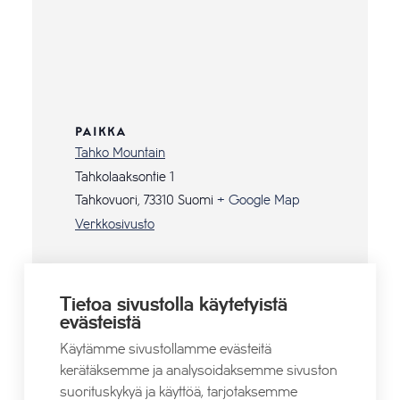
PAIKKA
Tahko Mountain
Tahkolaaksontie 1
Tahkovuori
,
73310
Suomi
+ Google Map
Verkkosivusto
Tietoa sivustolla käytetyistä
evästeistä
Käytämme sivustollamme evästeitä
Stand Up: Matti Patronen
Wine Tasting & Tapas
kerätäksemme ja analysoidaksemme sivuston
suorituskykyä ja käyttöä, tarjotaksemme