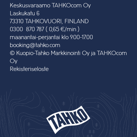
Keskusvaraamo TAHKOcom Oy
Laskukatu 6
73310 TAHKOVUORI, FINLAND
0300 870 787 ( 0,65 €/min )
maanantai-perjantai klo 9.00-17.00
booking@tahko.com
© Kuopio-Tahko Markkinointi Oy ja TAHKOcom
Oy
Rekisteriseloste