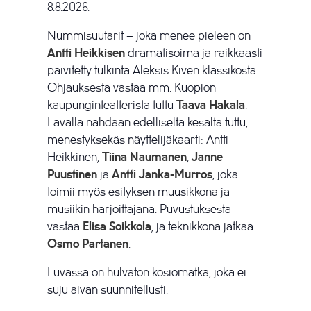
8.8.2026.
Nummisuutarit – joka menee pieleen on
Antti Heikkisen
dramatisoima ja raikkaasti
päivitetty tulkinta Aleksis Kiven klassikosta.
Ohjauksesta vastaa mm. Kuopion
kaupunginteatterista tuttu
Taava Hakala
.
Lavalla nähdään edelliseltä kesältä tuttu,
menestyksekäs näyttelijäkaarti: Antti
Heikkinen,
Tiina Naumanen
,
Janne
Puustinen
ja
Antti Janka-Murros
, joka
toimii myös esityksen muusikkona ja
musiikin harjoittajana. Puvustuksesta
vastaa
Elisa Soikkola
, ja teknikkona jatkaa
Osmo Partanen
.
Luvassa on hulvaton kosiomatka, joka ei
suju aivan suunnitellusti.