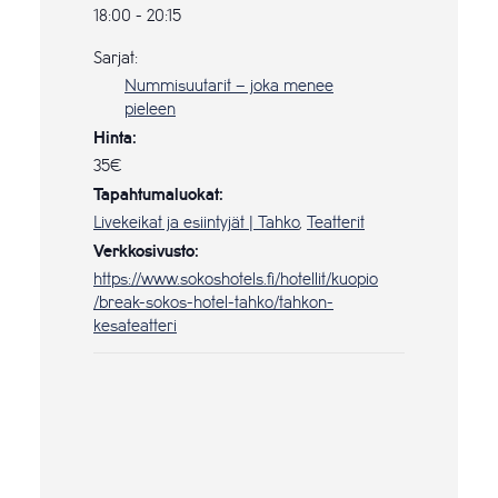
18:00 - 20:15
Sarjat:
Nummisuutarit – joka menee
pieleen
Hinta:
35€
Tapahtumaluokat:
Livekeikat ja esiintyjät | Tahko
,
Teatterit
Verkkosivusto:
https://www.sokoshotels.fi/hotellit/kuopio
/break-sokos-hotel-tahko/tahkon-
kesateatteri