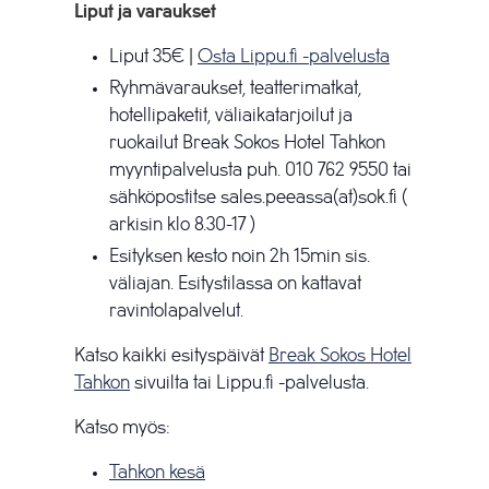
Liput ja varaukset
Liput 35€ |
Osta Lippu.fi -palvelusta
Ryhmävaraukset, teatterimatkat,
hotellipaketit, väliaikatarjoilut ja
ruokailut Break Sokos Hotel Tahkon
myyntipalvelusta puh. 010 762 9550 tai
sähköpostitse sales.peeassa(at)sok.fi (
arkisin klo 8.30-17 )
Esityksen kesto noin 2h 15min sis.
väliajan. Esitystilassa on kattavat
ravintolapalvelut.
Katso kaikki esityspäivät
Break Sokos Hotel
Tahkon
sivuilta tai Lippu.fi -palvelusta.
Katso myös:
Tahkon kesä