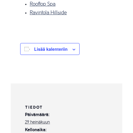
Rooftop Spa
Ravintola Hillside
Lisää kalenteriin
TIEDOT
Päivämäärä:
29 heinäkuun
Kellonaika: