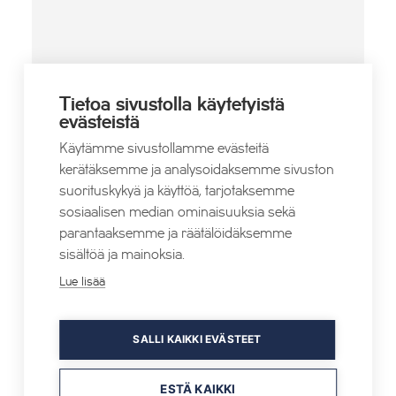
Tietoa sivustolla käytetyistä
evästeistä
PAIKKA
Käytämme sivustollamme evästeitä
Break Sokos Hotel Tahko
kerätäksemme ja analysoidaksemme sivuston
Tahkonrinteenkatu 7
suorituskykyä ja käyttöä, tarjotaksemme
Tahkovuori
,
73310
+ Google Map
sosiaalisen median ominaisuuksia sekä
Verkkosivusto
parantaaksemme ja räätälöidäksemme
sisältöä ja mainoksia.
Lue lisää
SALLI KAIKKI EVÄSTEET
Tahko Darts -kisat
Muksuaamu
ESTÄ KAIKKI