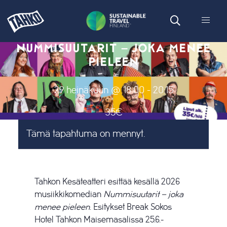
NUMMISUUTARIT – JOKA MENEE
PIELEEN
29 heinäkuun @ 18:00
-
20:15
35€
Tämä tapahtuma on mennyt.
Tahkon Kesäteatteri esittää kesällä 2026
musiikkikomedian
Nummisuutarit – joka
menee pieleen
. Esitykset Break Sokos
Hotel Tahkon Maisemasalissa 25.6.-