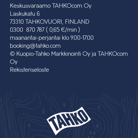
Keskusvaraamo TAHKOcom Oy
Laskukatu 6
73310 TAHKOVUORI, FINLAND
0300 870 787 ( 0,65 €/min )
maanantai-perjantai klo 9.00-17.00
booking@tahko.com
© Kuopio-Tahko Markkinointi Oy ja TAHKOcom
Oy
Rekisteriseloste