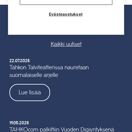
Evästeasetukset
UUTISET
Kaikki uutiset
22.07.2026
Tahkon Talviteatterissa nauretaan
suomalaiselle arjelle
Lue lisää
19.05.2026
TAHKOcom palkittiin Vuoden Digiyrityksenä