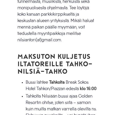
tunnelmasta, musiikista, herkuista sekä
monipuolisesta ohjelmasta. Tee löytöjä
koko kansan parkkikirppikseltä ja
keskustan alueen yrityksistä. Mikäli haluat
mennä paikan päälle myymään, voit
tiedustella myyntipaikkoja meilitse
nilsiantori(at)gmail.com.
Maksuton kuljetus
iltatoreille Tahko-
Nilsiä-Tahko
Bussi lähtee
Tahkolta
Break Sokos
Hotel Tahkon/Piazzan edestä
klo 16:00
Tahkolta Nilsiään bussi ajaa Golden
Resortin ohitse, joten siitä – samoin
kuin muilta matkan varrella olevilta ns.