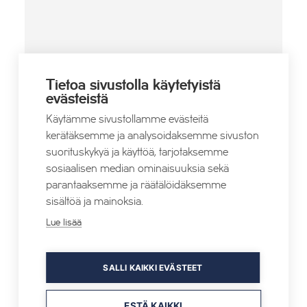
Tietoa sivustolla käytetyistä
PAIKKA
evästeistä
Nilsiän tori
Käytämme sivustollamme evästeitä
Nilsiäntie 84
kerätäksemme ja analysoidaksemme sivuston
Nilsiä
,
73300
+ Google Map
suorituskykyä ja käyttöä, tarjotaksemme
Verkkosivusto
sosiaalisen median ominaisuuksia sekä
parantaaksemme ja räätälöidäksemme
sisältöä ja mainoksia.
Lue lisää
SALLI KAIKKI EVÄSTEET
Puden Bike Park -kurssi
Vauhtigym –
ulkoleikkitunti
ESTÄ KAIKKI