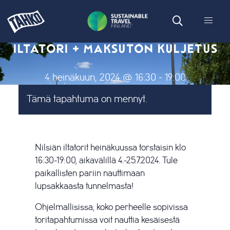
ILTATORI + MAKSUTON KULJETUS
4 heinäkuun, 2024 @ 16:30
-
19:00
Tämä tapahtuma on mennyt.
Nilsiän iltatorit heinäkuussa torstaisin klo
16:30-19:00, aikavälillä 4.-25.7.2024. Tule
paikallisten pariin nauttimaan
lupsakkaasta tunnelmasta!
Ohjelmallisissa, koko perheelle sopivissa
toritapahtumissa voit nauttia kesäisestä