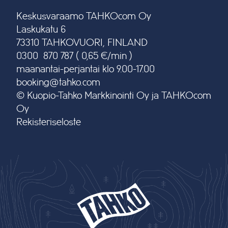
Keskusvaraamo TAHKOcom Oy
Laskukatu 6
73310 TAHKOVUORI, FINLAND
0300 870 787 ( 0,65 €/min )
maanantai-perjantai klo 9.00-17.00
booking@tahko.com
© Kuopio-Tahko Markkinointi Oy ja TAHKOcom
Oy
Rekisteriseloste