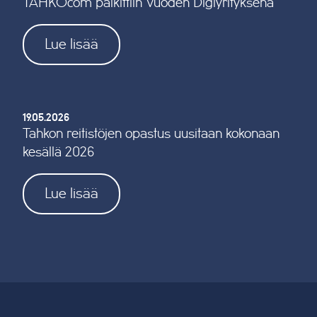
TAHKOcom palkittiin Vuoden Digiyrityksenä
Lue lisää
19.05.2026
Tahkon reitistöjen opastus uusitaan kokonaan
kesällä 2026
Lue lisää