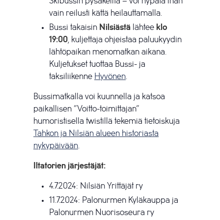
Skibussin pysäkeiltä – voi hypätä ihan
vain reilusti kättä heilauttamalla.
Bussi takaisin
Nilsiästä
lähtee
klo
19:00
, kuljettaja ohjeistaa paluukyydin
lähtöpaikan menomatkan aikana.
Kuljetukset tuottaa Bussi- ja
taksiliikenne
Hyvönen
.
Bussimatkalla voi kuunnella ja katsoa
paikallisen ”Voitto-toimittajan”
humoristisella twistillä tekemiä tietoiskuja
Tahkon ja Nilsiän alueen historiasta
nykypäivään
.
Iltatorien järjestäjät:
4.7.2024: Nilsiän Yrittäjät ry
11.7.2024: Palonurmen Kyläkauppa ja
Palonurmen Nuorisoseura ry