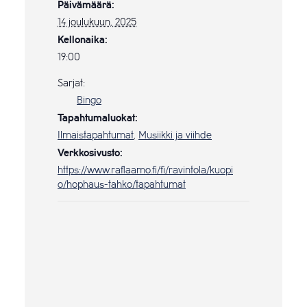
Päivämäärä:
14 joulukuun, 2025
Kellonaika:
19:00
Sarjat:
Bingo
Tapahtumaluokat:
Ilmaistapahtumat
,
Musiikki ja viihde
Verkkosivusto:
https://www.raflaamo.fi/fi/ravintola/kuopi
o/hophaus-tahko/tapahtumat