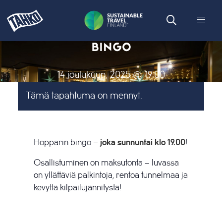
BINGO
14 joulukuun, 2025 @ 19:00
Tämä tapahtuma on mennyt.
Hopparin bingo –
joka sunnuntai klo 19.00
!
Osallistuminen on maksutonta – luvassa
on yllättäviä palkintoja, rentoa tunnelmaa ja
kevyttä kilpailujännitystä!