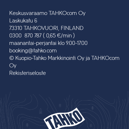
Keskusvaraamo TAHKOcom Oy
Laskukatu 6
73310 TAHKOVUORI, FINLAND
0300 870 787 ( 0,65 €/min )
maanantai-perjantai klo 9.00-17.00
booking@tahko.com
© Kuopio-Tahko Markkinointi Oy ja TAHKOcom
Oy
Rekisteriseloste