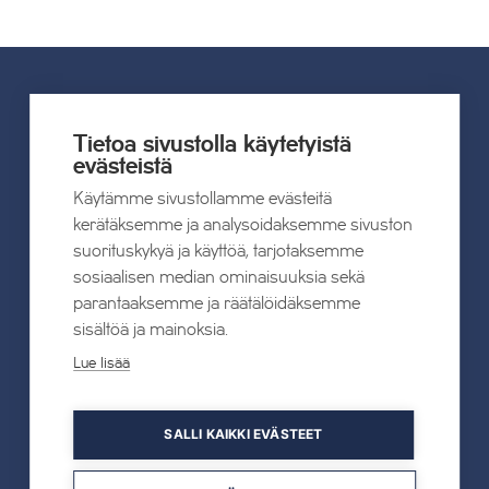
UUTISET
Tietoa sivustolla käytetyistä
evästeistä
Kaikki uutiset
Käytämme sivustollamme evästeitä
kerätäksemme ja analysoidaksemme sivuston
suorituskykyä ja käyttöä, tarjotaksemme
22.07.2026
sosiaalisen median ominaisuuksia sekä
Tahkon Talviteatterissa nauretaan
parantaaksemme ja räätälöidäksemme
suomalaiselle arjelle
sisältöä ja mainoksia.
Lue lisää
Lue lisää
SALLI KAIKKI EVÄSTEET
19.05.2026