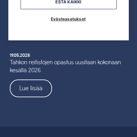
ESTÄ KAIKKI
TAHKOcom palkittiin Vuoden Digiyrityksenä
Evästeasetukset
Lue lisää
19.05.2026
Tahkon reitistöjen opastus uusitaan kokonaan
kesällä 2026
Lue lisää