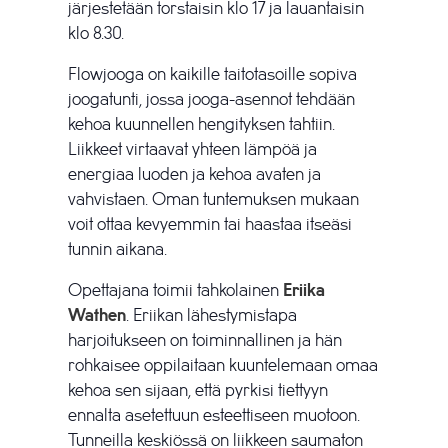
järjestetään torstaisin klo 17 ja lauantaisin
klo 8.30.
Flowjooga on kaikille taitotasoille sopiva
joogatunti, jossa jooga-asennot tehdään
kehoa kuunnellen hengityksen tahtiin.
Liikkeet virtaavat yhteen lämpöä ja
energiaa luoden ja kehoa avaten ja
vahvistaen. Oman tuntemuksen mukaan
voit ottaa kevyemmin tai haastaa itseäsi
tunnin aikana.
Opettajana toimii tahkolainen
Eriika
Wathen
. Eriikan lähestymistapa
harjoitukseen on toiminnallinen ja hän
rohkaisee oppilaitaan kuuntelemaan omaa
kehoa sen sijaan, että pyrkisi tiettyyn
ennalta asetettuun esteettiseen muotoon.
Tunneilla keskiössä on liikkeen saumaton