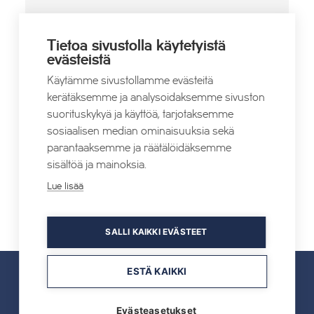
PAIKKA
Tietoa sivustolla käytetyistä
Break Sokos Hotel Tahko
evästeistä
Tahkonrinteenkatu 7
Käytämme sivustollamme evästeitä
Tahkovuori
,
73310
+ Google Map
kerätäksemme ja analysoidaksemme sivuston
Verkkosivusto
suorituskykyä ja käyttöä, tarjotaksemme
sosiaalisen median ominaisuuksia sekä
parantaaksemme ja räätälöidäksemme
sisältöä ja mainoksia.
Lue lisää
Kuopio-Revvyy
Kormus
SALLI KAIKKI EVÄSTEET
ESTÄ KAIKKI
UUTISET
Evästeasetukset