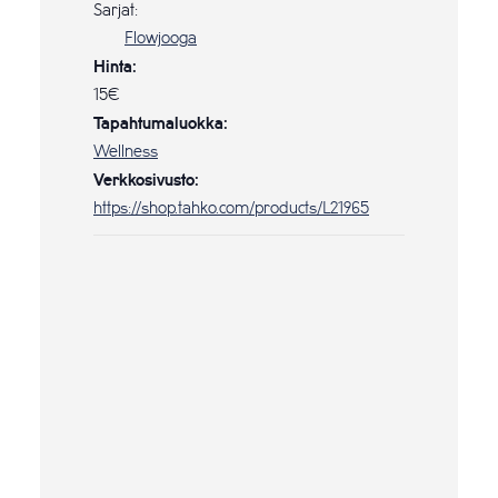
Sarjat:
Flowjooga
Hinta:
15€
Tapahtumaluokka:
Wellness
Verkkosivusto:
https://shop.tahko.com/products/L21965