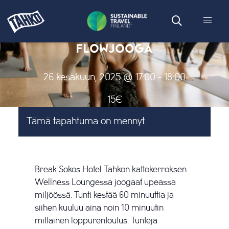
FLOWJOOGA
26 kesäkuun, 2025 @ 17:00
-
18:00
15€
Tämä tapahtuma on mennyt.
Break Sokos Hotel Tahkon kattokerroksen
Wellness Loungessa joogaat upeassa
miljöössä. Tunti kestää 60 minuuttia ja
siihen kuuluu aina noin 10 minuutin
mittainen loppurentoutus. Tunteja