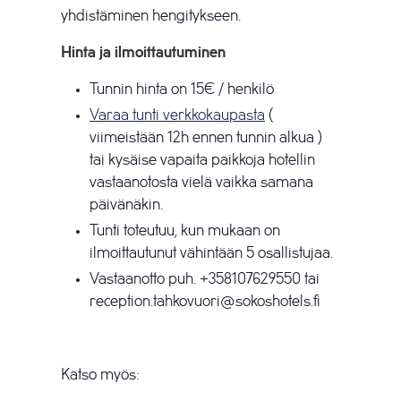
yhdistäminen hengitykseen.
Hinta ja ilmoittautuminen
Tunnin hinta on 15€ / henkilö
Varaa tunti verkkokaupasta
(
viimeistään 12h ennen tunnin alkua )
tai kysäise vapaita paikkoja hotellin
vastaanotosta vielä vaikka samana
päivänäkin.
Tunti toteutuu, kun mukaan on
ilmoittautunut vähintään 5 osallistujaa.
Vastaanotto puh. +358
107629550
tai
reception.tahkovuori@sokoshotels.fi
Katso myös: