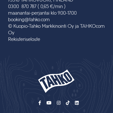
73310 TAHKOVUORI, FINLAND
0300 870 787 ( 0,65 €/min )
maanantai-perjantai klo 9.00-17.00
booking@tahko.com
© Kuopio-Tahko Markkinointi Oy ja TAHKOcom
Oy
Rekisteriseloste