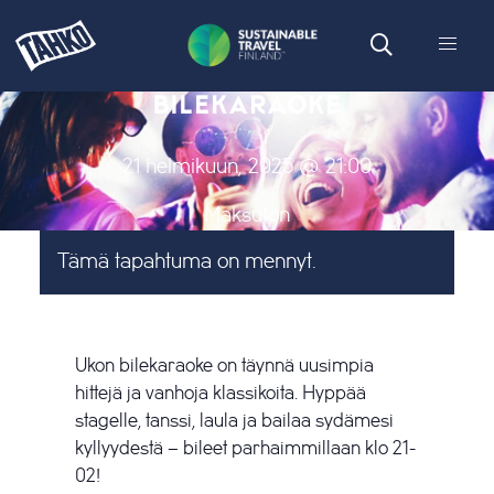
BILEKARAOKE
21 helmikuun, 2025 @ 21:00
Maksuton
Tämä tapahtuma on mennyt.
Ukon bilekaraoke on täynnä uusimpia
hittejä ja vanhoja klassikoita. Hyppää
stagelle, tanssi, laula ja bailaa sydämesi
kyllyydestä – bileet parhaimmillaan klo 21-
02!