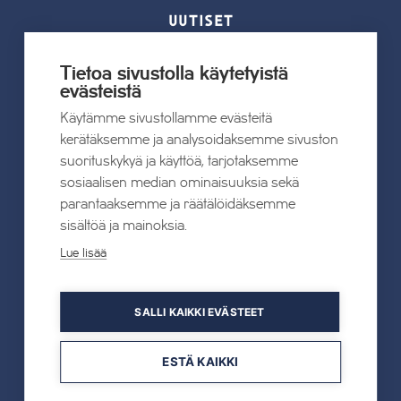
UUTISET
Kaikki uutiset
Tietoa sivustolla käytetyistä
evästeistä
Käytämme sivustollamme evästeitä
22.07.2026
kerätäksemme ja analysoidaksemme sivuston
Tahkon Talviteatterissa nauretaan
suorituskykyä ja käyttöä, tarjotaksemme
suomalaiselle arjelle
sosiaalisen median ominaisuuksia sekä
parantaaksemme ja räätälöidäksemme
Lue lisää
sisältöä ja mainoksia.
Lue lisää
19.05.2026
SALLI KAIKKI EVÄSTEET
TAHKOcom palkittiin Vuoden Digiyrityksenä
ESTÄ KAIKKI
Lue lisää