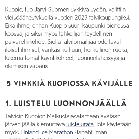
Kuopio, tuo Järvi-Suomen sykkivä sydän, valittiin
yleisöäänestyksellä vuoden 2023 talvikaupungiksi.
Eikä ihme, onhan Kuopio suuri kaupunki pienessä
koossa, ja siksi myös tahkoilijan täydellinen
päiväretkikohde. Siellä talvilomailijaa odottavat
iloiset ihmiset, värikäs kulttuuri, herkullinen ruoka,
lukemattomat käyntikohteet, luonnonläheisyys ja
olemisen vapaus.
5 VINKKIÄ KUOPIOSSA KÄVIJÄLLE
1. LUISTELU LUONNONJÄÄLLÄ
Talvisin Kuopion Matkustajasatamaan avataan
järven jäällä kiemurtava
luistelurata
, jota käytetään
myös
Finland Ice Marathon
-tapahtuman