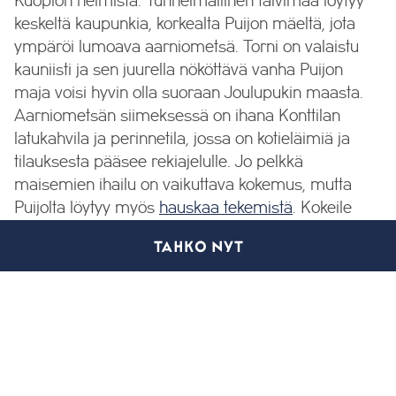
Kuopion helmistä. Tunnelmallinen talvimaa löytyy
keskeltä kaupunkia, korkealta Puijon mäeltä, jota
ympäröi lumoava aarniometsä. Torni on valaistu
kauniisti ja sen juurella nököttävä vanha Puijon
maja voisi hyvin olla suoraan Joulupukin maasta.
Aarniometsän siimeksessä on ihana Konttilan
latukahvila ja perinnetila, jossa on kotieläimiä ja
tilauksesta pääsee rekiajelulle. Jo pelkkä
maisemien ihailu on vaikuttava kokemus, mutta
Puijolta löytyy myös
hauskaa tekemistä
. Kokeile
ainakin maksutonta tuolihissiä, vauhdikasta snow
TAHKO NYT
tube -mäenlaskurataa ja Suomen eläimistä
kertovaa AR-kävelykierrosta.