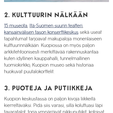
2. KULTTUURIN NÄLKÄÄN
15 museota
,
Itä-Suomen suurin teatteri
,
kansainvälisen tason konserttikeskus
sekä useat
tapahtumat tarjoavat makupaloja monenlaiseen
kulttuurinnälkään. Kuopiossa on myös paljon
arkkitehtoonisesti merkittävää rakennuskantaa
kuten idyllinen kauppahalli, tunnelmallinen
tuomiokirkko, Kuopion museo sekä historiaa
huokuvat puutalokorttelit.
3. PUOTEJA JA PUTIIKKEJA
Kuopion keskustassa on paljon kivoja liikkeitä
kierreltäväksi. Pidä siis varasi, sillä koluttuasi läpi
tavaratalot, toria ympäröivät pikkuputiikit, kotoisat