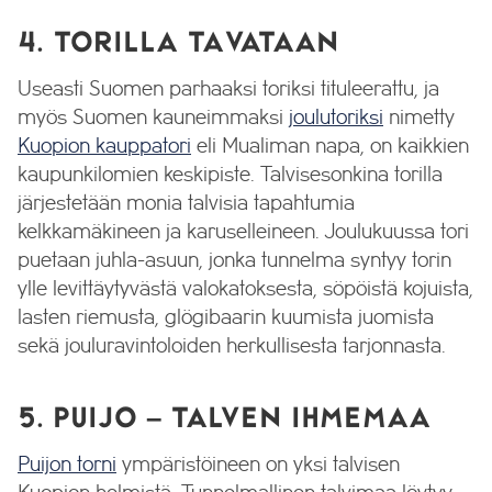
4. TORILLA TAVATAAN
Useasti Suomen parhaaksi toriksi tituleerattu, ja
myös Suomen kauneimmaksi
joulutoriksi
nimetty
Kuopion kauppatori
eli Mualiman napa, on kaikkien
kaupunkilomien keskipiste. Talvisesonkina torilla
järjestetään monia talvisia tapahtumia
kelkkamäkineen ja karuselleineen. Joulukuussa tori
puetaan juhla-asuun, jonka tunnelma syntyy torin
ylle levittäytyvästä valokatoksesta, söpöistä kojuista,
lasten riemusta, glögibaarin kuumista juomista
sekä jouluravintoloiden herkullisesta tarjonnasta.
5. PUIJO – TALVEN IHMEMAA
Puijon torni
ympäristöineen on yksi talvisen