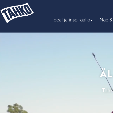
Ideat ja inspiraatio
Näe &
ÄL
Tahk