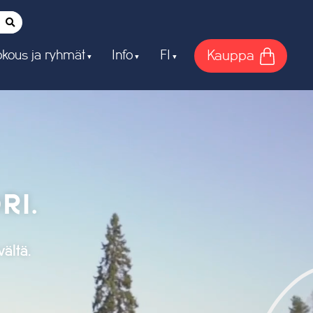
Kauppa
kous ja ryhmät
Info
FI
RI.
ältä.