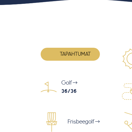
TAPAHTUMAT
Golf
36/36
Frisbeegolf