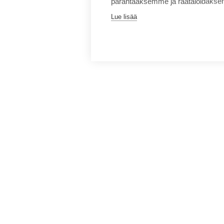
parantaaksemme ja räätälöidäksem
Lue lisää