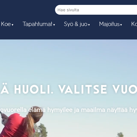
 Koe
Tapahtumat
Syö & juo
Majoitus
Ko
Ä HUOLI. VALITSE VUO
ovuorella elämä hymyilee ja maailma näyttää hyv