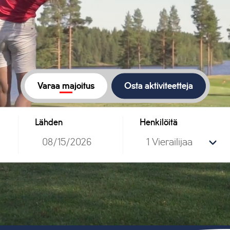
Varaa majoitus
Osta aktiviteetteja
Lähden
Henkilöitä