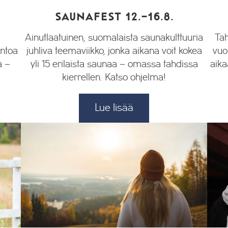
SAUNAFEST 12.-16.8.
Ainutlaatuinen, suomalaista saunakulttuuria
Tah
entoa
juhliva teemaviikko, jonka aikana voit kokea
vuo
a –
yli 15 erilaista saunaa – omassa tahdissa
aika
kierrellen. Katso ohjelma!
Lue lisää