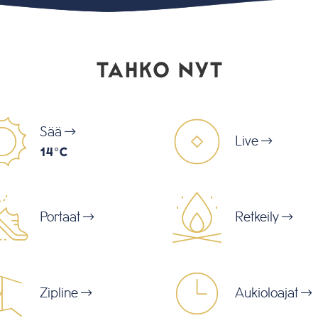
TAHKO NYT
Sää
Live
14°C
Portaat
Retkeily
Zipline
Aukioloajat