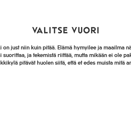
VALITSE VUORI
 on just niin kuin pitää. Elämä hymyilee ja maailma nä
tai suorittaa, ja tekemistä riittää, mutta mikään ei ole pa
kkikylä pitävät huolen siitä, että et edes muista mitä ar