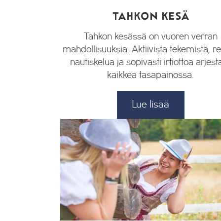
TAHKON KESÄ
Tahkon kesässä on vuoren verran
mahdollisuuksia. Aktiivista tekemistä, r
nautiskelua ja sopivasti irtiottoa arjest
kaikkea tasapainossa.
Lue lisää