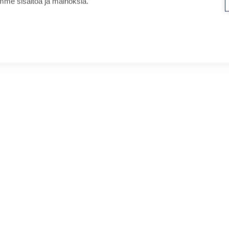
me sisältöä ja mainoksia.