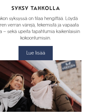
SYKSY TAHKOLLA
kon syksyssä on tilaa hengittää. Löydä
ren verran värejä, tekemistä ja vapaata
a – sekä upeita tapahtumia kaikenlaisiin
kokoontumisiin.
Lue lisää